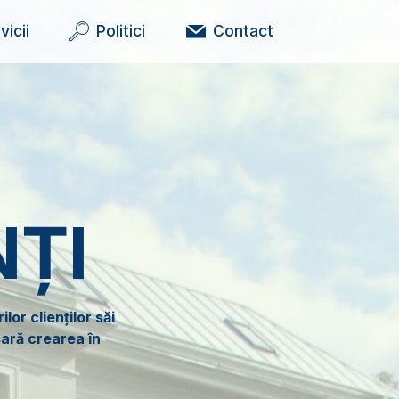
vicii
Politici
Contact
NȚI
lor clienților săi
sară crearea în