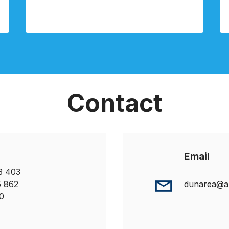
Contact
Email
03 403
5 862
dunarea@ap
0